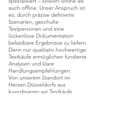
spezialisiert – sowohl online als
auch offline. Unser Anspruch ist
es, durch präzise definierte
Szenarien, geschulte
Testpersonen und eine
lückenlose Dokumentation
belastbare Ergebnisse zu liefern.
Denn nur qualitativ hochwertige
Testkäufe ermöglichen fundierte
Analysen und klare
Handlungsempfehlungen.
Von unserem Standort im
Herzen Düsseldorfs aus
koordinieren wir Testkäufe
bundesweit und sorgen für eine
strukturierte, diskrete und
nachvollziehbare Umsetzung –
abgestimmt auf Ihre
individuellen Anforderungen.